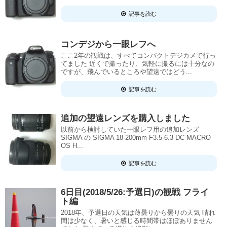
記事を読む
コンデジから一眼レフへ
ここ2年の観戦は、すべてコンパクトデジカメで行っ
てました 近くで撮ったり、気軽に撮るには十分なの
ですが、飛んでいるところや望遠ではどう...
記事を読む
追加の望遠レンズを購入しました
以前から検討していた一眼レフ用の追加レンズ
SIGMA の SIGMA 18-200mm F3.5-6.3 DC MACRO
OS H...
記事を読む
6日目(2018/5/26:予選日)の観戦 フライ
ト編
2018年、予選日の天気は薄曇りから曇りの天気 晴れ
間は少なく、暑いと感じる時間帯はほぼありません