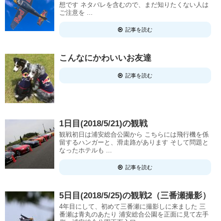
想です ネタバレを含むので、まだ知りたくない人は
ご注意を ...
記事を読む
こんなにかわいいお友達
記事を読む
1日目(2018/5/21)の観戦
観戦初日は浦安総合公園から こちらには飛行機を係
留するハンガーと、滑走路があります そして問題と
なったホテルも ...
記事を読む
5日目(2018/5/25)の観戦2（三番瀬撮影）
4年目にして、初めて三番瀬に撮影しに来ました 三
番瀬は青丸のあたり 浦安総合公園を正面に見て左手