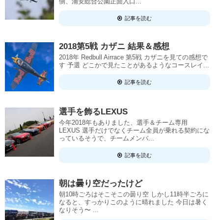
側、浦安総合公園正面入口...
記事を読む
2018第5戦 カザニ 結果＆感想
2018年 Redbull Airrace 第5戦 カザニを見ての感想で
す 予選 どこかで見たことがあるようなコースレイ...
記事を読む
選手を飾るLEXUS
今年2018年もありました、選手＆チーム専用
LEXUS 選手だけでなくチーム全員が乗れる契約にな
っているそうで、チームメンバ...
記事を読む
朝は曇り空だったけど
朝10時ごろはそこそこの曇り空 しかし11時半ごろに
なると、すっかりこのように晴れました 今日は暑く
なりそう〜 ...