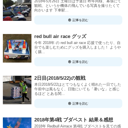
2018年5月26日 土曜日は予選日 昨年同様、幕張にて
観戦、というか機体の飛んでいる写真を撮りたくて
向かいます 下車駅...
記事を読む
red bull air race グッズ
今年 2018年 の red bull air race 応援で使ったり、自
分でも楽しむためにグッズを購入しました！ ようや
く購...
記事を読む
2日目(2018/5/22)の観戦
本日2018/5/22はとてつもなくよく晴れた一日でした
午前中は風もなく、日陰にいても「暑いな」と感じ
るほど とある関...
記事を読む
2018年第4戦 ブダペスト 結果＆感想
2018年 Redbull Airrace 第4戦 ブダペストを見ての感