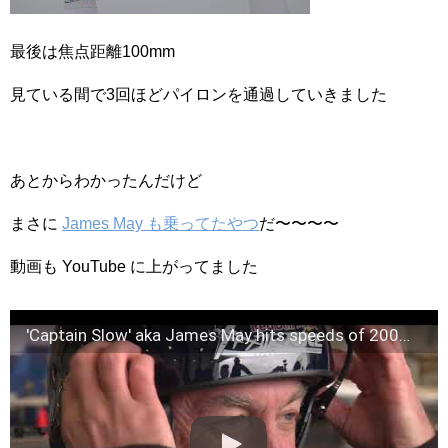
最後は焦点距離100mm
見ている間で3回ほどパイロンを通過していきました
あとからわかったんだけど
まさに
James May も乗ってたやつ
だ〜〜〜〜
動画も YouTube に上がってました
'Captain Slow' aka James May hits speeds of 200mph at Red Bull Air Race.