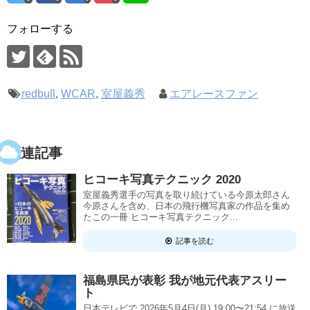
フォローする
redbull
,
WCAR
,
室屋義秀
エアレースファン
関連記事
ヒコーキ写真テクニック 2020
室屋義秀選手の写真を取り続けている今原太郎さん
今原さんを含め、日本の飛行機写真家の作品を集め
たこの一冊 ヒコーキ写真テクニック...
記事を読む
福島県民が表彰 我が地元代表アスリー
ト
日本テレビで 2026年5月4日(月) 19:00〜21:54 に放送