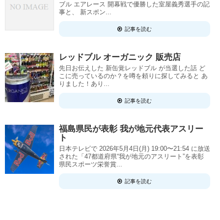
ブル エアレース 開幕戦で優勝した室屋義秀選手の記
事と、 新スポン...
記事を読む
レッドブル オーガニック 販売店
先日お伝えした 新缶覚レッドブル が当選した話 ど
こに売っているのか？を噂を頼りに探してみると あ
りました！あり...
記事を読む
福島県民が表彰 我が地元代表アスリー
ト
日本テレビで 2026年5月4日(月) 19:00〜21:54 に放送
された「47都道府県“我が地元のアスリート”を表彰
県民スポーツ栄誉賞...
記事を読む