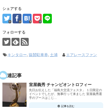
シェアする
0
0
0
フォローする
キンタロー
,
協賛駐車券
,
土浦
エアレースファン
関連記事
室屋義秀 チャンピオントロフィー
先日お伝えした「福島大交流フェスタ」 １日限定の
イベントでしたが、無事行って来ました 室屋義秀選
手のブースはこじ...
記事を読む