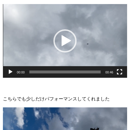
動
画
プ
レ
ー
ヤ
ー
00:00
00:46
こちらでも少しだけパフォーマンスしてくれました
動
画
プ