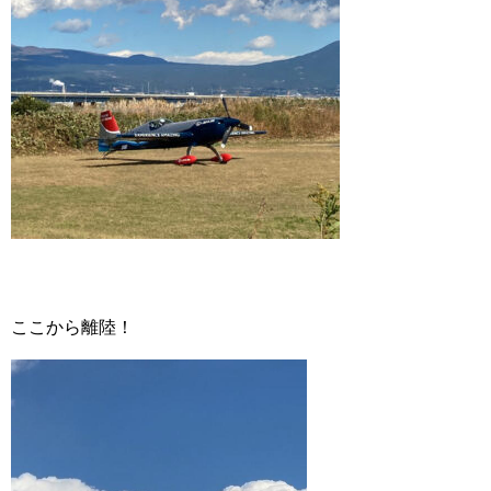
ここから離陸！
動
画
プ
レ