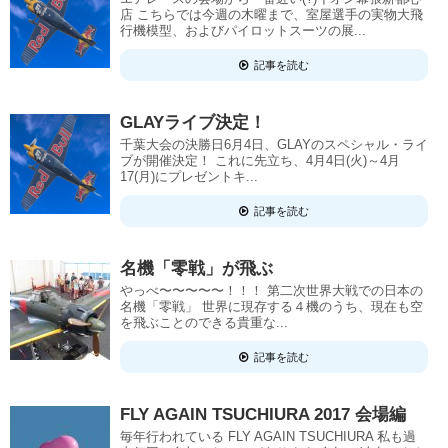
店 こちらでは今週の木曜まで、室屋選手の実物大飛
行機模型、およびパイロットスーツの展...
記事を読む
GLAYライブ決定！
千葉大会の決勝日6月4日、GLAYのスペシャル・ライ
ブが開催決定！ これに先立ち、4月4日(火)～4月
17(月)にプレゼントキ...
記事を読む
名機「零戦」が飛ぶ
やっべ〜〜〜〜〜！！！ 第二次世界大戦での日本の
名機「零戦」 世界に現存する４機のうち、現在も空
を飛ぶことのできる貴重な...
記事を読む
FLY AGAIN TSUCHIURA 2017 会場編
毎年行われている FLY AGAIN TSUCHIURA 私も過