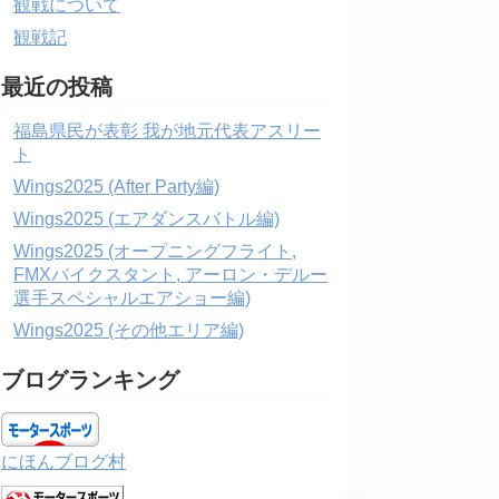
観戦について
観戦記
最近の投稿
福島県民が表彰 我が地元代表アスリー
ト
Wings2025 (After Party編)
Wings2025 (エアダンスバトル編)
Wings2025 (オープニングフライト,
FMXバイクスタント, アーロン・デルー
選手スペシャルエアショー編)
Wings2025 (その他エリア編)
ブログランキング
にほんブログ村