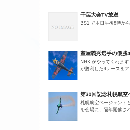
千葉大会TV放送
BS1 で本日午後8時か
室屋義秀選手の優勝
NHK がやってくれま
が勝利した4レースをアン
第30回記念札幌航空
札幌航空ページェント
を会場に、隔年開催される