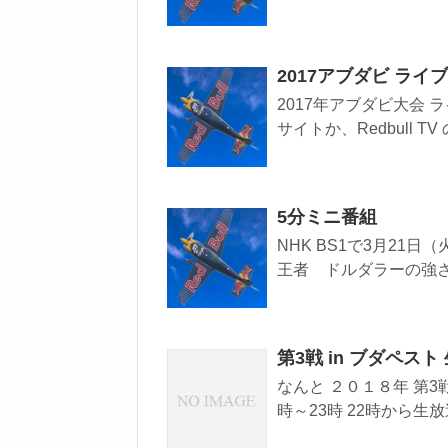
2017アブダビ ラ
2017年アブダビ大会 ライ
サイトか、Redbull TV の
5分ミニ番組
NHK BS1で3月21
王者 ドルダラーの強さ」 
第3戦 in ブダペス
なんと ２０１８年 第3戦 
時～23時 22時から生放送