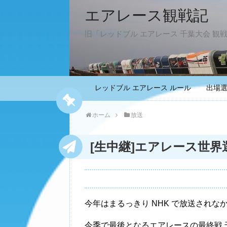
エアレース観戦記
旧「レッドブル エアレース 千葉大会 観
レッドブル エアレース ルール
出場
ホーム
放送
[生中継]エアレース世界選手
今年はまるっきり NHK で放送され
今季で最後となるエアレースの最終戦