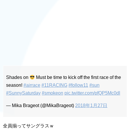
Shades on
Must be time to kick off the first race of the
season!
#airrace
#11RACING
#follow11
#sun
#SunnySaturday
#smokeon
pic.twitter.com/pfQP5Mc0dI
— Mika Brageot (@MikaBrageot)
2018年1月27日
全員揃ってサングラスｗ