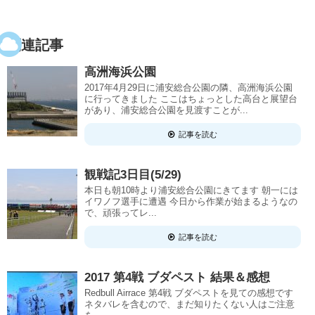
関連記事
高洲海浜公園
2017年4月29日に浦安総合公園の隣、高洲海浜公園
に行ってきました ここはちょっとした高台と展望台
があり、浦安総合公園を見渡すことが...
記事を読む
観戦記3日目(5/29)
本日も朝10時より浦安総合公園にきてます 朝一には
イワノフ選手に遭遇 今日から作業が始まるようなの
で、頑張ってレ...
記事を読む
2017 第4戦 ブダペスト 結果＆感想
Redbull Airrace 第4戦 ブダペストを見ての感想です
ネタバレを含むので、まだ知りたくない人はご注意