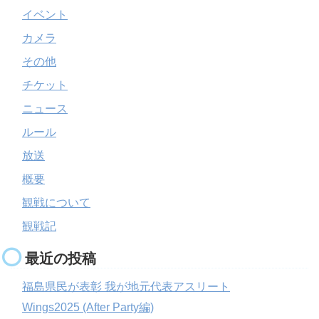
イベント
カメラ
その他
チケット
ニュース
ルール
放送
概要
観戦について
観戦記
最近の投稿
福島県民が表彰 我が地元代表アスリート
Wings2025 (After Party編)