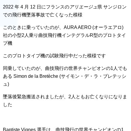
2022 年 4 月 12 日にフランスの
アリエージュ
県
サンジロン
での飛行機墜落事故で亡くなった模様
このときに乗っていたのが、AURA AERO (オーラエアロ)
社の小型2人乗り
曲技飛行機
インテグラルR型
のプロトタイ
プ機
このプロトタイプ機の試験飛行中だった模様です
同乗していたのが、
曲技飛行の世界チャンピオンの1人でも
ある
Simon de la Bretèche
(サイモン・デ・ラ・ブレテッシ
ュ)
墜落後緊急搬送されましたが、2人ともお亡くなりになりま
した
Baptiste Vignes 選手は、
曲技飛行の世界チャンピオンの1