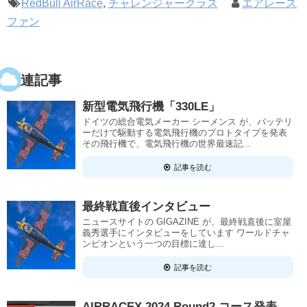
RedBull AirRace
,
チャレンジャークラス
エアレース
ファン
関連記事
新型電気飛行機「330LE」
ドイツの総合電気メーカー シーメンス が、バッテリ
ーだけで駆動する電気飛行機のプロトタイプを発表
その飛行機で、電気飛行機の世界最速記...
記事を読む
最終戦直後インタビュー
ニュースサイトの GIGAZINE が、最終戦直後に室屋
義秀選手にインタビューをしています ワールドチャ
ンピオンという一つの目標に達し...
記事を読む
AIRRACEX 2024 Round2 コース発表