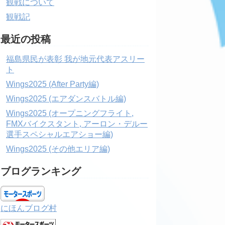
観戦について
観戦記
最近の投稿
福島県民が表彰 我が地元代表アスリー
ト
Wings2025 (After Party編)
Wings2025 (エアダンスバトル編)
Wings2025 (オープニングフライト,
FMXバイクスタント, アーロン・デルー
選手スペシャルエアショー編)
Wings2025 (その他エリア編)
ブログランキング
にほんブログ村