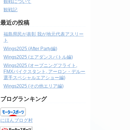
観戦について
観戦記
最近の投稿
福島県民が表彰 我が地元代表アスリー
ト
Wings2025 (After Party編)
Wings2025 (エアダンスバトル編)
Wings2025 (オープニングフライト,
FMXバイクスタント, アーロン・デルー
選手スペシャルエアショー編)
Wings2025 (その他エリア編)
ブログランキング
にほんブログ村