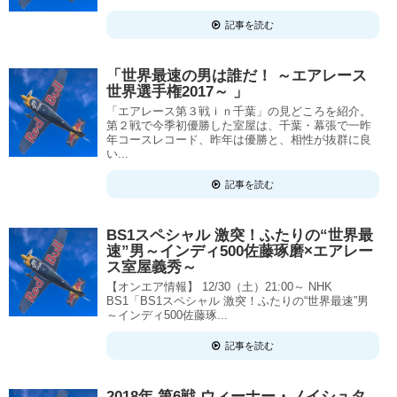
記事を読む
「世界最速の男は誰だ！ ～エアレース
世界選手権2017～ 」
「エアレース第３戦ｉｎ千葉」の見どころを紹介。
第２戦で今季初優勝した室屋は、千葉・幕張で一昨
年コースレコード、昨年は優勝と、相性が抜群に良
い...
記事を読む
BS1スペシャル 激突！ふたりの“世界最
速”男～インディ500佐藤琢磨×エアレー
ス室屋義秀～
【オンエア情報】 12/30（土）21:00～ NHK
BS1「BS1スペシャル 激突！ふたりの“世界最速”男
～インディ500佐藤琢...
記事を読む
2018年 第6戦 ウィーナー・ノイシュタ