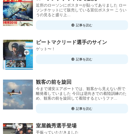
近所のローソンにポスターが貼ってありました ロー
ソンチケットにて販売している宣伝ポスター こうい
うの見ると盛り上...
記事を読む
ピートマクリード選手のサイン
ゲット〜！
記事を読む
観客の前を旋回
今まで浦安エアポートでは、観客から見えない所で
離発着していました 今日は逆向きでの着陸訓練のた
め、観客の前を旋回して着陸するというファ...
記事を読む
室屋義秀選手登場
手振っていただきました