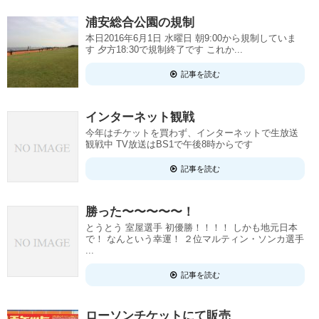
浦安総合公園の規制
本日2016年6月1日 水曜日 朝9:00から規制していま
す 夕方18:30で規制終了です これか...
記事を読む
インターネット観戦
今年はチケットを買わず、インターネットで生放送
観戦中 TV放送はBS1で午後8時からです
記事を読む
勝った〜〜〜〜〜！
とうとう 室屋選手 初優勝！！！！ しかも地元日本
で！ なんという幸運！ ２位マルティン・ソンカ選手
...
記事を読む
ローソンチケットにて販売